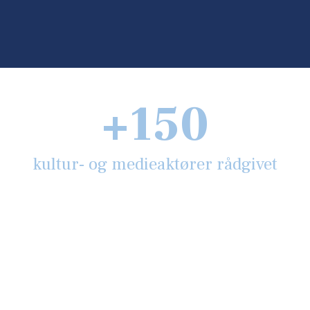
​+150
kultur- og ​medieaktører ​rådgivet